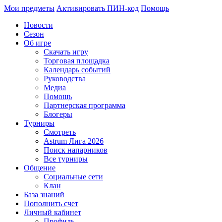
Мои предметы
Активировать ПИН-код
Помощь
Новости
Сезон
Об игре
Скачать игру
Торговая площадка
Календарь событий
Руководства
Медиа
Помощь
Партнерская программа
Блогеры
Турниры
Смотреть
Astrum Лига 2026
Поиск напарников
Все турниры
Общение
Социальные сети
Клан
База знаний
Пополнить счет
Личный кабинет
Профиль