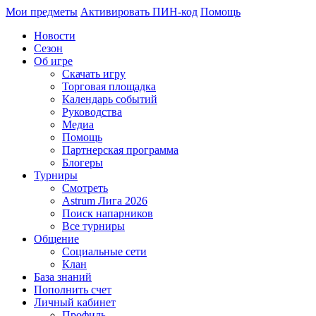
Мои предметы
Активировать ПИН-код
Помощь
Новости
Сезон
Об игре
Скачать игру
Торговая площадка
Календарь событий
Руководства
Медиа
Помощь
Партнерская программа
Блогеры
Турниры
Смотреть
Astrum Лига 2026
Поиск напарников
Все турниры
Общение
Социальные сети
Клан
База знаний
Пополнить счет
Личный кабинет
Профиль