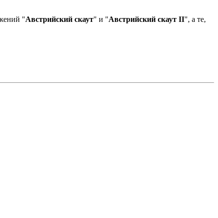
жений "
Австрийский скаут
" и "
Австрийский скаут II
", а те,